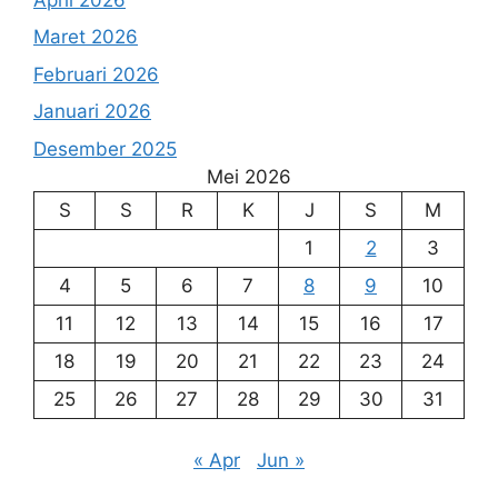
Maret 2026
Februari 2026
Januari 2026
Desember 2025
Mei 2026
S
S
R
K
J
S
M
1
2
3
4
5
6
7
8
9
10
11
12
13
14
15
16
17
18
19
20
21
22
23
24
25
26
27
28
29
30
31
« Apr
Jun »