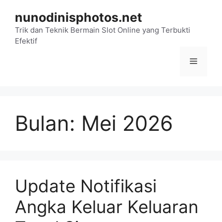
Langsung
nunodinisphotos.net
ke
isi
Trik dan Teknik Bermain Slot Online yang Terbukti
Efektif
Menu
Bulan:
Mei 2026
Update Notifikasi
Angka Keluar Keluaran