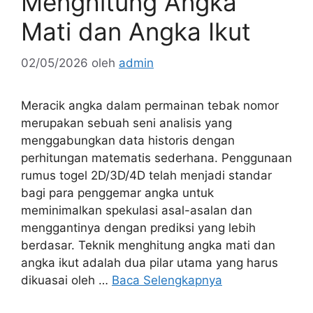
Menghitung Angka
Mati dan Angka Ikut
02/05/2026
oleh
admin
Meracik angka dalam permainan tebak nomor
merupakan sebuah seni analisis yang
menggabungkan data historis dengan
perhitungan matematis sederhana. Penggunaan
rumus togel 2D/3D/4D telah menjadi standar
bagi para penggemar angka untuk
meminimalkan spekulasi asal-asalan dan
menggantinya dengan prediksi yang lebih
berdasar. Teknik menghitung angka mati dan
angka ikut adalah dua pilar utama yang harus
dikuasai oleh …
Baca Selengkapnya