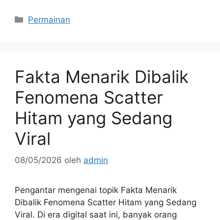
Kategori
Permainan
Fakta Menarik Dibalik
Fenomena Scatter
Hitam yang Sedang
Viral
08/05/2026
oleh
admin
Pengantar mengenai topik Fakta Menarik
Dibalik Fenomena Scatter Hitam yang Sedang
Viral. Di era digital saat ini, banyak orang