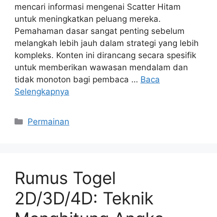
mencari informasi mengenai Scatter Hitam
untuk meningkatkan peluang mereka.
Pemahaman dasar sangat penting sebelum
melangkah lebih jauh dalam strategi yang lebih
kompleks. Konten ini dirancang secara spesifik
untuk memberikan wawasan mendalam dan
tidak monoton bagi pembaca …
Baca
Selengkapnya
Kategori
Permainan
Rumus Togel
2D/3D/4D: Teknik