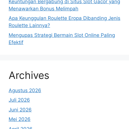
Keuntungan Bergabung di Situs Slot Gacor yang
Menawarkan Bonus Melimpah
Apa Keunggulan Roulette Eropa Dibanding Jenis
Roulette Lainnya?
Mengupas Strategi Bermain Slot Online Paling
Efektif
Archives
Agustus 2026
Juli 2026
Juni 2026
Mei 2026
April 2026