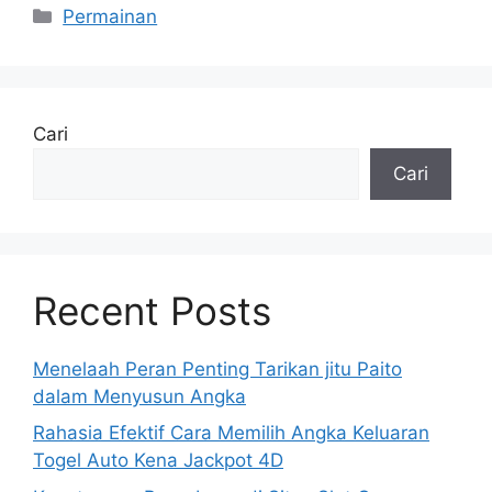
Kategori
Permainan
Cari
Cari
Recent Posts
Menelaah Peran Penting Tarikan jitu Paito
dalam Menyusun Angka
Rahasia Efektif Cara Memilih Angka Keluaran
Togel Auto Kena Jackpot 4D