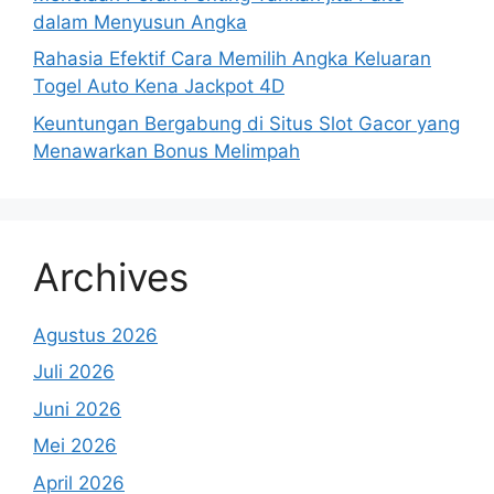
dalam Menyusun Angka
Rahasia Efektif Cara Memilih Angka Keluaran
Togel Auto Kena Jackpot 4D
Keuntungan Bergabung di Situs Slot Gacor yang
Menawarkan Bonus Melimpah
Archives
Agustus 2026
Juli 2026
Juni 2026
Mei 2026
April 2026