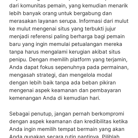
dari komunitas pemain, yang kemudian menarik
lebih banyak orang untuk bergabung dan
merasakan layanan serupa. Informasi dari mulut
ke mulut mengenai situs yang terbukti jujur
menjadi referensi paling berharga bagi pemain
baru yang ingin memulai petualangan mereka
tanpa harus mengalami kerugian akibat situs
penipu. Dengan memilih platform yang terjamin,
Anda dapat fokus sepenuhnya pada permainan,
mengasah strategi, dan mengelola modal
dengan lebih baik tanpa ada beban pikiran
mengenai aspek keamanan dan pembayaran
kemenangan Anda di kemudian hari.
Sebagai penutup, jangan pernah berkompromi
dengan aspek keamanan dan kredibilitas ketika
Anda ingin memilih tempat bermain yang akan
Anda gunakan secara rutin nantinya. Pilihlah