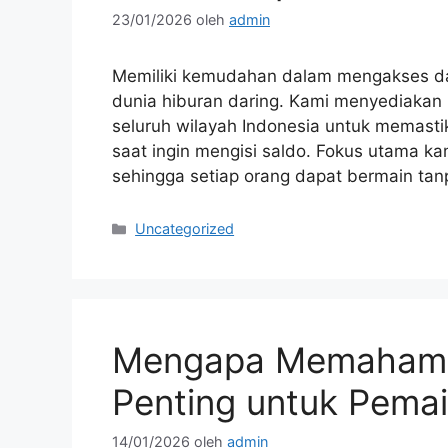
23/01/2026
oleh
admin
Memiliki kemudahan dalam mengakses dan
dunia hiburan daring. Kami menyediakan 
seluruh wilayah Indonesia untuk memast
saat ingin mengisi saldo. Fokus utama ka
sehingga setiap orang dapat bermain tan
Kategori
Uncategorized
Mengapa Memahami V
Penting untuk Pemai
14/01/2026
oleh
admin