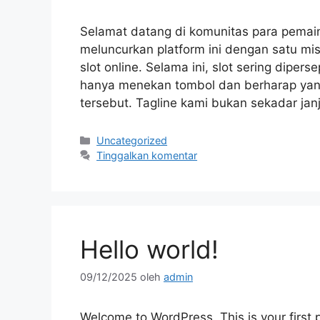
Selamat datang di komunitas para pemain
meluncurkan platform ini dengan satu mi
slot online. Selama ini, slot sering dip
hanya menekan tombol dan berharap yan
tersebut. Tagline kami bukan sekadar janji
Kategori
Uncategorized
Tinggalkan komentar
Hello world!
09/12/2025
oleh
admin
Welcome to WordPress. This is your first po