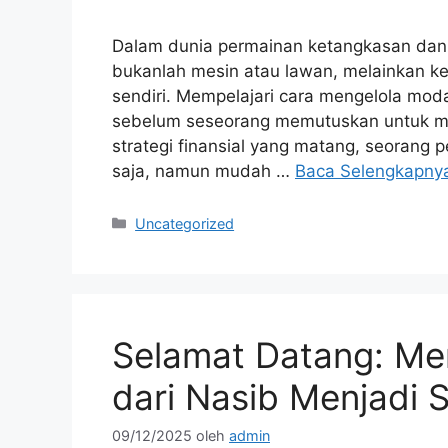
Dalam dunia permainan ketangkasan dan
bukanlah mesin atau lawan, melainkan 
sendiri. Mempelajari cara mengelola mod
sebelum seseorang memutuskan untuk m
strategi finansial yang matang, seorang 
saja, namun mudah …
Baca Selengkapny
Kategori
Uncategorized
Selamat Datang: Me
dari Nasib Menjadi S
09/12/2025
oleh
admin