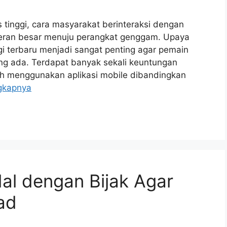
s tinggi, cara masyarakat berinteraksi dengan
seran besar menuju perangkat genggam. Upaya
gi terbaru menjadi sangat penting agar pemain
ng ada. Terdapat banyak sekali keuntungan
ih menggunakan aplikasi mobile dibandingkan
gkapnya
al dengan Bijak Agar
ad