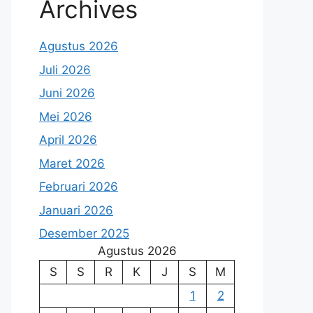
Archives
Agustus 2026
Juli 2026
Juni 2026
Mei 2026
April 2026
Maret 2026
Februari 2026
Januari 2026
Desember 2025
Agustus 2026
S
S
R
K
J
S
M
1
2