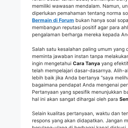
memiliki wawasan mendalam. Namun, unt
diperlukan pemahaman tentang norma sos
Bermain di Forum
bukan hanya soal sopan
membangun reputasi positif agar para ah
pengalaman berharga mereka kepada And
Salah satu kesalahan paling umum yang 
meminta jawaban instan tanpa melakukan 
ingin mengetahui
Cara Tanya
yang efekti
telah mempelajari dasar-dasarnya. Alih-ali
lebih baik jika Anda bertanya “saya melih
bagaimana pendapat Anda mengenai penga
Pertanyaan yang spesifik menunjukkan b
hal ini akan sangat dihargai oleh para
Sen
Selain kualitas pertanyaan, waktu dan 
respons yang akan didapatkan. Jangan 
berulang-ulang di berbagai kanal diskusi