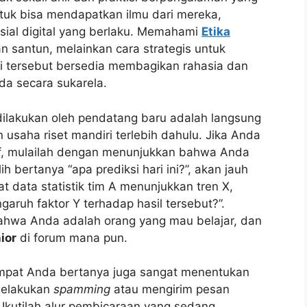
uk bisa mendapatkan ilmu dari mereka,
ial digital yang berlaku. Memahami
Etika
 santun, melainkan cara strategis untuk
li tersebut bersedia membagikan rahasia dan
a secara sukarela.
dilakukan oleh pendatang baru adalah langsung
usaha riset mandiri terlebih dahulu. Jika Anda
f, mulailah dengan menunjukkan bahwa Anda
h bertanya “apa prediksi hari ini?”, akan jauh
at data statistik tim A menunjukkan tren X,
ruh faktor Y terhadap hasil tersebut?”.
ahwa Anda adalah orang yang mau belajar, dan
ior
di forum mana pun.
tempat Anda bertanya juga sangat menentukan
melakukan
spamming
atau mengirim pesan
. Ikutilah alur pembicaraan yang sedang