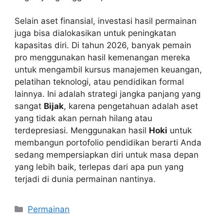
Selain aset finansial, investasi hasil permainan
juga bisa dialokasikan untuk peningkatan
kapasitas diri. Di tahun 2026, banyak pemain
pro menggunakan hasil kemenangan mereka
untuk mengambil kursus manajemen keuangan,
pelatihan teknologi, atau pendidikan formal
lainnya. Ini adalah strategi jangka panjang yang
sangat
Bijak
, karena pengetahuan adalah aset
yang tidak akan pernah hilang atau
terdepresiasi. Menggunakan hasil
Hoki
untuk
membangun portofolio pendidikan berarti Anda
sedang mempersiapkan diri untuk masa depan
yang lebih baik, terlepas dari apa pun yang
terjadi di dunia permainan nantinya.
Kategori
Permainan