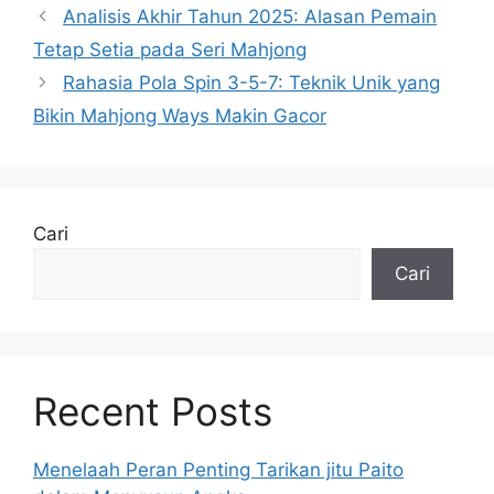
Analisis Akhir Tahun 2025: Alasan Pemain
Tetap Setia pada Seri Mahjong
Rahasia Pola Spin 3-5-7: Teknik Unik yang
Bikin Mahjong Ways Makin Gacor
Cari
Cari
Recent Posts
Menelaah Peran Penting Tarikan jitu Paito