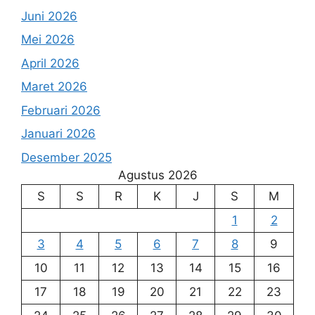
Juni 2026
Mei 2026
April 2026
Maret 2026
Februari 2026
Januari 2026
Desember 2025
Agustus 2026
S
S
R
K
J
S
M
1
2
3
4
5
6
7
8
9
10
11
12
13
14
15
16
17
18
19
20
21
22
23