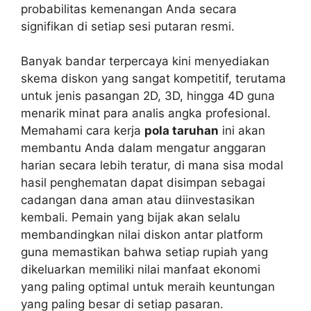
probabilitas kemenangan Anda secara
signifikan di setiap sesi putaran resmi.
Banyak bandar terpercaya kini menyediakan
skema diskon yang sangat kompetitif, terutama
untuk jenis pasangan 2D, 3D, hingga 4D guna
menarik minat para analis angka profesional.
Memahami cara kerja
pola taruhan
ini akan
membantu Anda dalam mengatur anggaran
harian secara lebih teratur, di mana sisa modal
hasil penghematan dapat disimpan sebagai
cadangan dana aman atau diinvestasikan
kembali. Pemain yang bijak akan selalu
membandingkan nilai diskon antar platform
guna memastikan bahwa setiap rupiah yang
dikeluarkan memiliki nilai manfaat ekonomi
yang paling optimal untuk meraih keuntungan
yang paling besar di setiap pasaran.