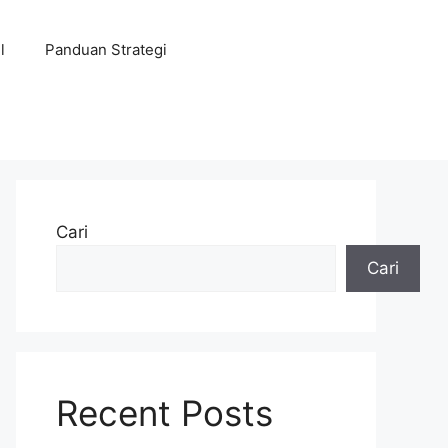
l
Panduan Strategi
Cari
Cari
Recent Posts