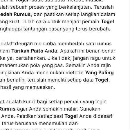
lah sebuah proses yang berkelanjutan. Teruslah
edah Rumus
, dan pastikan setiap langkah dalam
ang kuat. Inilah cara untuk menjadi pemain
Togel
enghadapi tantangan pasar yang terus berubah.
n adalah dengan mencoba membedah satu rumus
dalam
Tarikan Paito
Anda. Apakah ini benar-benar
ika ya, pertahankan. Jika tidak, jangan ragu untuk
menemukan pola yang pas. Semakin Anda rajin
mungkinan Anda menemukan metode
Yang Paling
 berlatih, teruslah meneliti setiap data
Togel
,
hasil yang memuaskan.
t adalah kunci bagi setiap pemain yang ingin
Rumus
agar Anda semakin mahir. Gunakan
 Anda. Pastikan setiap sesi
Togel
Anda didasari
n terus berusaha menemukan dan