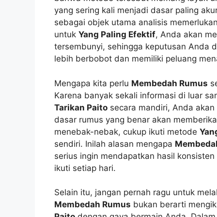
yang sering kali menjadi dasar paling a
sebagai objek utama analisis memerluka
untuk
Yang Paling Efektif
, Anda akan me
tersembunyi, sehingga keputusan Anda 
lebih berbobot dan memiliki peluang mena
Mengapa kita perlu
Membedah Rumus
s
Karena banyak sekali informasi di luar 
Tarikan Paito
secara mandiri, Anda akan
dasar rumus yang benar akan memberikan 
menebak-nebak, cukup ikuti metode
Yang
sendiri. Inilah alasan mengapa
Membeda
serius ingin mendapatkan hasil konsiste
ikuti setiap hari.
Selain itu, jangan pernah ragu untuk mel
Membedah Rumus
bukan berarti mengik
Paito
dengan gaya bermain Anda. Dalam