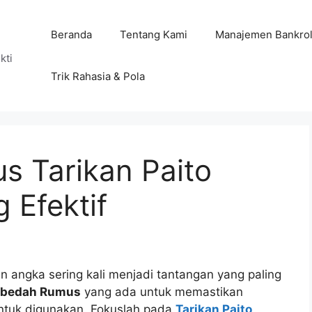
Beranda
Tentang Kami
Manajemen Bankrol
kti
Trik Rahasia & Pola
 Tarikan Paito
 Efektif
n angka sering kali menjadi tantangan yang paling
bedah Rumus
yang ada untuk memastikan
tuk digunakan. Fokuslah pada
Tarikan Paito