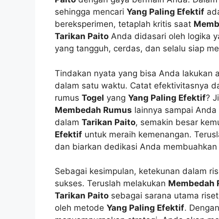
sehingga mencari
Yang Paling Efektif
ada
bereksperimen, tetaplah kritis saat
Memb
Tarikan Paito
Anda didasari oleh logika y
yang tangguh, cerdas, dan selalu siap m
Tindakan nyata yang bisa Anda lakuka
dalam satu waktu. Catat efektivitasnya 
rumus
Togel
yang
Yang Paling Efektif
? J
Membedah Rumus
lainnya sampai Anda 
dalam
Tarikan Paito
, semakin besar ke
Efektif
untuk meraih kemenangan. Teruslah
dan biarkan dedikasi Anda membuahkan 
Sebagai kesimpulan, ketekunan dalam rise
sukses. Teruslah melakukan
Membedah 
Tarikan Paito
sebagai sarana utama riset
oleh metode
Yang Paling Efektif
. Denga