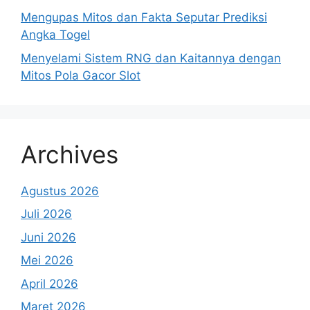
Mengupas Mitos dan Fakta Seputar Prediksi
Angka Togel
Menyelami Sistem RNG dan Kaitannya dengan
Mitos Pola Gacor Slot
Archives
Agustus 2026
Juli 2026
Juni 2026
Mei 2026
April 2026
Maret 2026