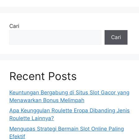
Cari
Cari
Recent Posts
Keuntungan Bergabung di Situs Slot Gacor yang
Menawarkan Bonus Melimpah
Apa Keunggulan Roulette Eropa Dibanding Jenis
Roulette Lainnya?
Mengupas Strategi Bermain Slot Online Paling
Efektif