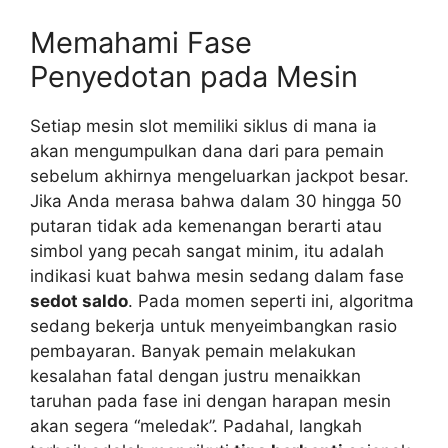
Memahami Fase
Penyedotan pada Mesin
Setiap mesin slot memiliki siklus di mana ia
akan mengumpulkan dana dari para pemain
sebelum akhirnya mengeluarkan jackpot besar.
Jika Anda merasa bahwa dalam 30 hingga 50
putaran tidak ada kemenangan berarti atau
simbol yang pecah sangat minim, itu adalah
indikasi kuat bahwa mesin sedang dalam fase
sedot saldo
. Pada momen seperti ini, algoritma
sedang bekerja untuk menyeimbangkan rasio
pembayaran. Banyak pemain melakukan
kesalahan fatal dengan justru menaikkan
taruhan pada fase ini dengan harapan mesin
akan segera “meledak”. Padahal, langkah