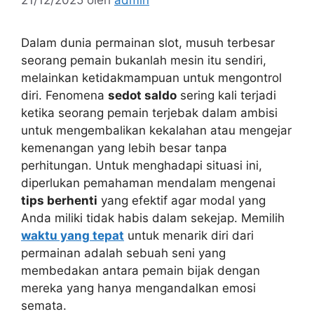
Dalam dunia permainan slot, musuh terbesar
seorang pemain bukanlah mesin itu sendiri,
melainkan ketidakmampuan untuk mengontrol
diri. Fenomena
sedot saldo
sering kali terjadi
ketika seorang pemain terjebak dalam ambisi
untuk mengembalikan kekalahan atau mengejar
kemenangan yang lebih besar tanpa
perhitungan. Untuk menghadapi situasi ini,
diperlukan pemahaman mendalam mengenai
tips berhenti
yang efektif agar modal yang
Anda miliki tidak habis dalam sekejap. Memilih
waktu yang tepat
untuk menarik diri dari
permainan adalah sebuah seni yang
membedakan antara pemain bijak dengan
mereka yang hanya mengandalkan emosi
semata.