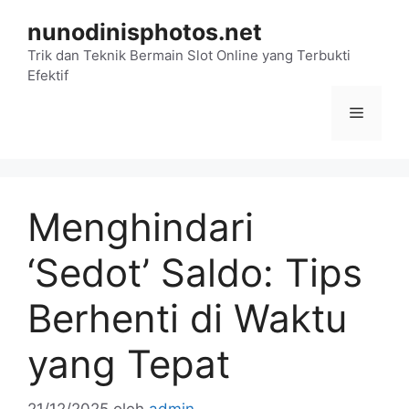
Langsung
nunodinisphotos.net
ke
isi
Trik dan Teknik Bermain Slot Online yang Terbukti
Efektif
Menu
Menghindari
‘Sedot’ Saldo: Tips
Berhenti di Waktu
yang Tepat
21/12/2025
oleh
admin