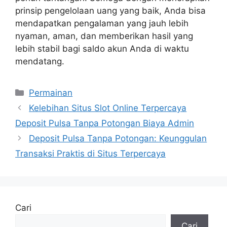
prinsip pengelolaan uang yang baik, Anda bisa
mendapatkan pengalaman yang jauh lebih
nyaman, aman, dan memberikan hasil yang
lebih stabil bagi saldo akun Anda di waktu
mendatang.
Kategori
Permainan
Kelebihan Situs Slot Online Terpercaya
Deposit Pulsa Tanpa Potongan Biaya Admin
Deposit Pulsa Tanpa Potongan: Keunggulan
Transaksi Praktis di Situs Terpercaya
Cari
Cari