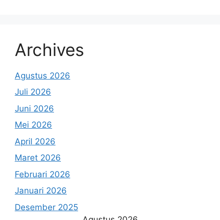
Archives
Agustus 2026
Juli 2026
Juni 2026
Mei 2026
April 2026
Maret 2026
Februari 2026
Januari 2026
Desember 2025
Agustus 2026