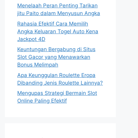
Menelaah Peran Penting Tarikan
jitu Paito dalam Menyusun Angka
Rahasia Efektif Cara Memilih
Angka Keluaran Togel Auto Kena
Jackpot 4D
Keuntungan Bergabung di Situs
Slot Gacor yang Menawarkan
Bonus Melimpah
Apa Keunggulan Roulette Eropa
Dibanding Jenis Roulette Lainnya?
Mengupas Strategi Bermain Slot
Online Paling Efektif