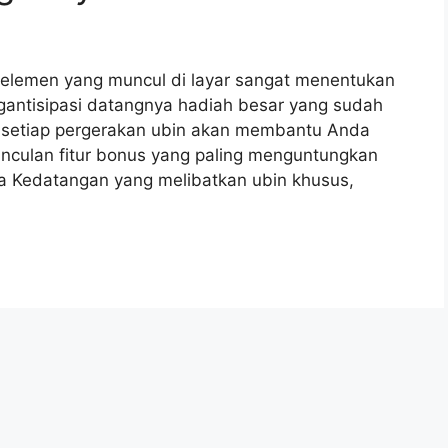
elemen yang muncul di layar sangat menentukan
antisipasi datangnya hadiah besar yang sudah
setiap pergerakan ubin akan membantu Anda
culan fitur bonus yang paling menguntungkan
la Kedatangan yang melibatkan ubin khusus,