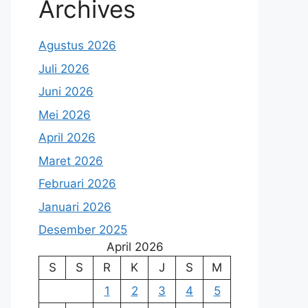
Archives
Agustus 2026
Juli 2026
Juni 2026
Mei 2026
April 2026
Maret 2026
Februari 2026
Januari 2026
Desember 2025
April 2026
S
S
R
K
J
S
M
1
2
3
4
5