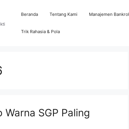
Beranda
Tentang Kami
Manajemen Bankrol
kti
Trik Rahasia & Pola
6
o Warna SGP Paling