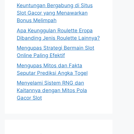
Keuntungan Bergabung di Situs
Slot Gacor yang Menawarkan
Bonus Melimpah
Apa Keunggulan Roulette Eropa
Dibanding Jenis Roulette Lainnya?
Mengupas Strategi Bermain Slot
Online Paling Efektif
Mengupas Mitos dan Fakta
Seputar Prediksi Angka Togel
Menyelami Sistem RNG dan
Kaitannya dengan Mitos Pola
Gacor Slot