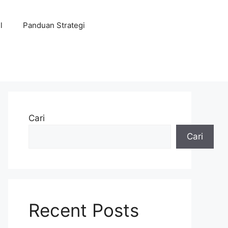
l
Panduan Strategi
Cari
Cari
Recent Posts