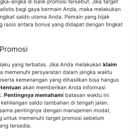
ka-angka di balik promosi tersebut. Jika target
 realistis bagi gaya bermain Anda, maka melakukan
ngikat saldo utama Anda. Pemain yang bijak
 rasio antara bonus yang didapat dengan tingkat
 Promosi
rlaku yang terbatas. Jika Anda melakukan
klaim
ra memenuhi persyaratan dalam jangka waktu
eserta kemenangan yang dihasilkan bisa hangus
etentuan
akan memberikan Anda informasi
t.
Pentingnya memahami
batasan waktu ini
 kehilangan saldo tambahan di tengah jalan.
 sama pentingnya dengan manajemen modal;
ng untuk memenuhi target promosi sebelum
ng tersedia.