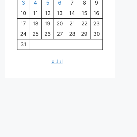
3
4
5
6
7
8
9
10
11
12
13
14
15
16
17
18
19
20
21
22
23
24
25
26
27
28
29
30
31
« Jul