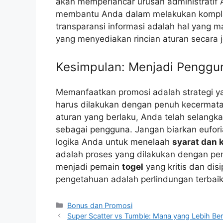
akan memperlancar urusan administratif
membantu Anda dalam melakukan komplain
transparansi informasi adalah hal yang m
yang menyediakan rincian aturan secara 
Kesimpulan: Menjadi Penggun
Memanfaatkan promosi adalah strategi 
harus dilakukan dengan penuh kecermat
aturan yang berlaku, Anda telah selang
sebagai pengguna. Jangan biarkan eufor
logika Anda untuk menelaah
syarat dan 
adalah proses yang dilakukan dengan pe
menjadi pemain
togel
yang kritis dan disi
pengetahuan adalah perlindungan terbaik
Kategori
Bonus dan Promosi
Super Scatter vs Tumble: Mana yang Lebih 