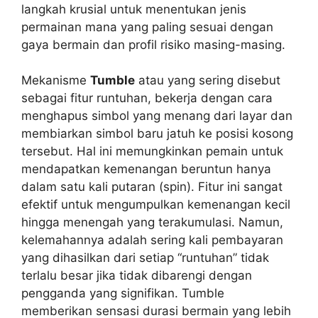
langkah krusial untuk menentukan jenis
permainan mana yang paling sesuai dengan
gaya bermain dan profil risiko masing-masing.
Mekanisme
Tumble
atau yang sering disebut
sebagai fitur runtuhan, bekerja dengan cara
menghapus simbol yang menang dari layar dan
membiarkan simbol baru jatuh ke posisi kosong
tersebut. Hal ini memungkinkan pemain untuk
mendapatkan kemenangan beruntun hanya
dalam satu kali putaran (spin). Fitur ini sangat
efektif untuk mengumpulkan kemenangan kecil
hingga menengah yang terakumulasi. Namun,
kelemahannya adalah sering kali pembayaran
yang dihasilkan dari setiap “runtuhan” tidak
terlalu besar jika tidak dibarengi dengan
pengganda yang signifikan. Tumble
memberikan sensasi durasi bermain yang lebih