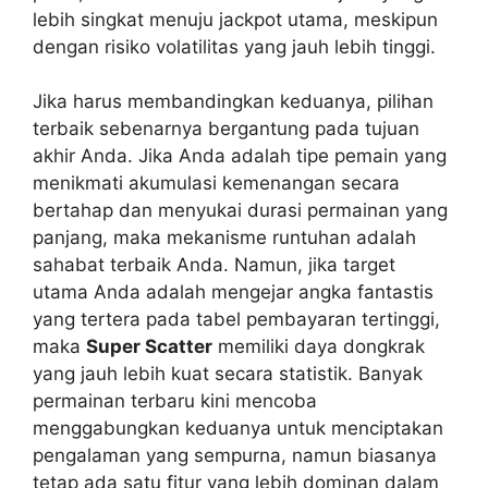
lebih singkat menuju jackpot utama, meskipun
dengan risiko volatilitas yang jauh lebih tinggi.
Jika harus membandingkan keduanya, pilihan
terbaik sebenarnya bergantung pada tujuan
akhir Anda. Jika Anda adalah tipe pemain yang
menikmati akumulasi kemenangan secara
bertahap dan menyukai durasi permainan yang
panjang, maka mekanisme runtuhan adalah
sahabat terbaik Anda. Namun, jika target
utama Anda adalah mengejar angka fantastis
yang tertera pada tabel pembayaran tertinggi,
maka
Super Scatter
memiliki daya dongkrak
yang jauh lebih kuat secara statistik. Banyak
permainan terbaru kini mencoba
menggabungkan keduanya untuk menciptakan
pengalaman yang sempurna, namun biasanya
tetap ada satu fitur yang lebih dominan dalam