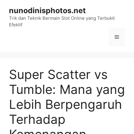
Langsung
nunodinisphotos.net
ke
isi
Trik dan Teknik Bermain Slot Online yang Terbukti
Efektif
Menu
Super Scatter vs
Tumble: Mana yang
Lebih Berpengaruh
Terhadap