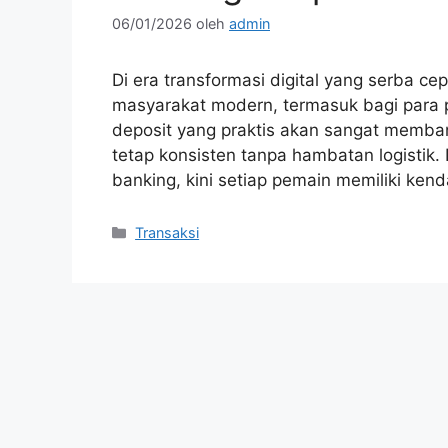
06/01/2026
oleh
admin
Di era transformasi digital yang serba cep
masyarakat modern, termasuk bagi para p
deposit yang praktis akan sangat memba
tetap konsisten tanpa hambatan logisti
banking, kini setiap pemain memiliki ken
Kategori
Transaksi