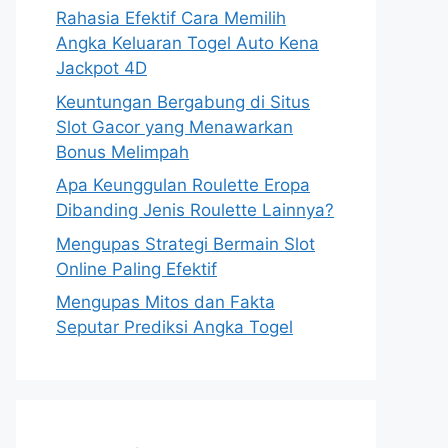
Rahasia Efektif Cara Memilih
Angka Keluaran Togel Auto Kena
Jackpot 4D
Keuntungan Bergabung di Situs
Slot Gacor yang Menawarkan
Bonus Melimpah
Apa Keunggulan Roulette Eropa
Dibanding Jenis Roulette Lainnya?
Mengupas Strategi Bermain Slot
Online Paling Efektif
Mengupas Mitos dan Fakta
Seputar Prediksi Angka Togel