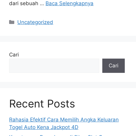
dari sebuah …
Baca Selengkapnya
Kategori
Uncategorized
Cari
Cari
Recent Posts
Rahasia Efektif Cara Memilih Angka Keluaran
Togel Auto Kena Jackpot 4D