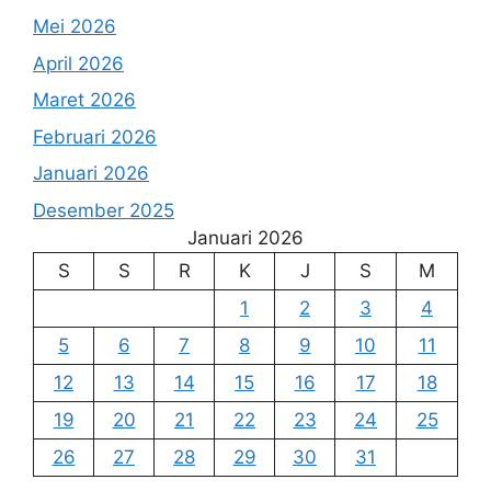
Mei 2026
April 2026
Maret 2026
Februari 2026
Januari 2026
Desember 2025
Januari 2026
S
S
R
K
J
S
M
1
2
3
4
5
6
7
8
9
10
11
12
13
14
15
16
17
18
19
20
21
22
23
24
25
26
27
28
29
30
31