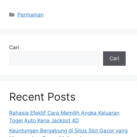
Kategori
Permainan
Cari
Cari
Recent Posts
Rahasia Efektif Cara Memilih Angka Keluaran
Togel Auto Kena Jackpot 4D
Keuntungan Bergabung di Situs Slot Gacor yang