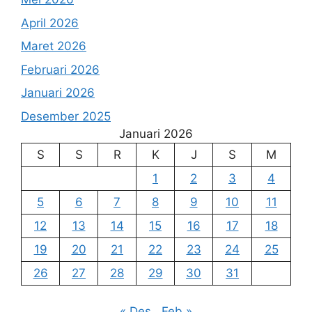
April 2026
Maret 2026
Februari 2026
Januari 2026
Desember 2025
Januari 2026
S
S
R
K
J
S
M
1
2
3
4
5
6
7
8
9
10
11
12
13
14
15
16
17
18
19
20
21
22
23
24
25
26
27
28
29
30
31
« Des
Feb »